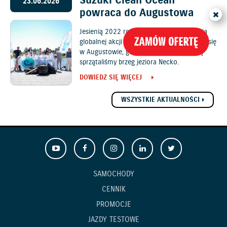
Suzuki Clean Ocean
23.06.2026
powraca do Augustowa
Jesienią 2022 roku pierwsza polska edycja
globalnej akcji Suzuki Clean Ocean odbyła się
w Augustowie, gdzie z młodzieżą szkolną
sprzątaliśmy brzeg jeziora Necko.
DOWIEDZ SIĘ WIĘCEJ
WSZYSTKIE AKTUALNOŚCI
SAMOCHODY
CENNIK
PROMOCJE
JAZDY TESTOWE