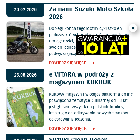
Za nami Suzuki Moto Szkoła
20.07.2026
2026
Dobiegł końca tegoroczny cykl szkoleń,
podczas których motocykliści rozwijali swoje
umiejętności, lepiej poznali możliwości
swoich jednośladów oraz zdobyli wiedzę
podwyższającą bezpieczeństwo na drogach.
DOWIEDZ SIĘ WIĘCEJ
e VITARA w podróży z
25.06.2026
magazynem KUKBUK
Kultowy magazyn i wiodąca platforma online
poświęcona tematyce kulinarnej od 13 lat
jest głosem wszystkich polskich foodies,
inspirując do odkrywania nowych smaków i
celebrowania jedzenia.
DOWIEDZ SIĘ WIĘCEJ