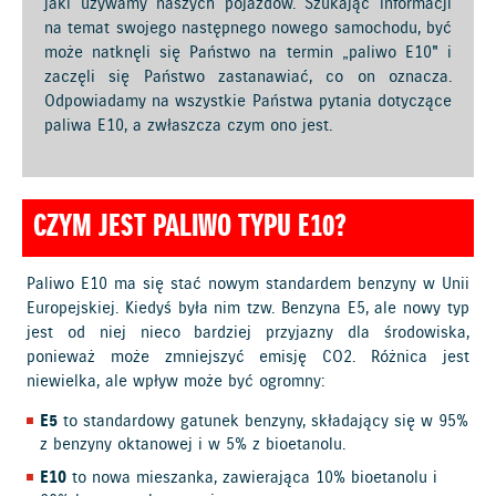
jaki używamy naszych pojazdów. Szukając informacji
na temat swojego następnego nowego samochodu, być
może natknęli się Państwo na termin „paliwo E10" i
zaczęli się Państwo zastanawiać, co on oznacza.
Odpowiadamy na wszystkie Państwa pytania dotyczące
paliwa E10, a zwłaszcza czym ono jest.
CZYM JEST PALIWO TYPU E10?
Paliwo E10 ma się stać nowym standardem benzyny w Unii
Europejskiej. Kiedyś była nim tzw. Benzyna E5, ale nowy typ
jest od niej nieco bardziej przyjazny dla środowiska,
ponieważ może zmniejszyć emisję CO2. Różnica jest
niewielka, ale wpływ może być ogromny:
E5
to standardowy gatunek benzyny, składający się w 95%
z benzyny oktanowej i w 5% z bioetanolu.
E10
to nowa mieszanka, zawierająca 10% bioetanolu i