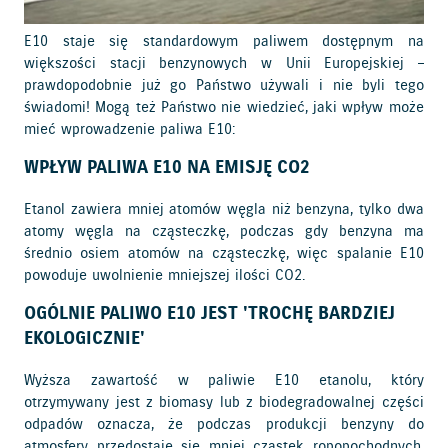
E10 staje się standardowym paliwem dostępnym na
większości stacji benzynowych w Unii Europejskiej –
prawdopodobnie już go Państwo używali i nie byli tego
świadomi! Mogą też Państwo nie wiedzieć, jaki wpływ może
mieć wprowadzenie paliwa E10:
WPŁYW PALIWA E10 NA EMISJĘ CO2
Etanol zawiera mniej atomów węgla niż benzyna, tylko dwa
atomy węgla na cząsteczkę, podczas gdy benzyna ma
średnio osiem atomów na cząsteczkę, więc spalanie E10
powoduje uwolnienie mniejszej ilości CO2.
OGÓLNIE PALIWO E10 JEST 'TROCHĘ BARDZIEJ
EKOLOGICZNIE'
Wyższa zawartość w paliwie E10 etanolu, który
otrzymywany jest z biomasy lub z biodegradowalnej części
odpadów oznacza, że podczas produkcji benzyny do
atmosfery przedostaje się mniej cząstek ropopochodnych.