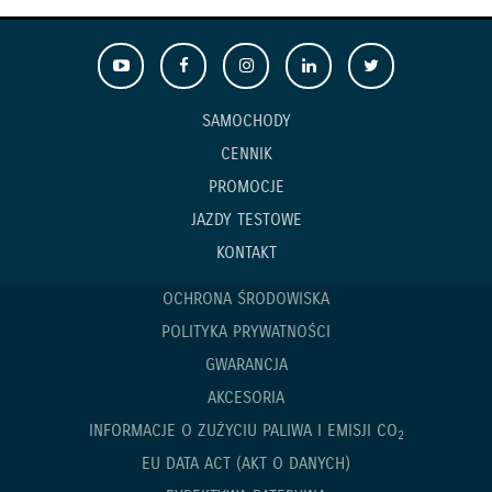
SAMOCHODY
CENNIK
PROMOCJE
JAZDY TESTOWE
KONTAKT
OCHRONA ŚRODOWISKA
POLITYKA PRYWATNOŚCI
GWARANCJA
AKCESORIA
INFORMACJE O ZUŻYCIU PALIWA I EMISJI CO
2
EU DATA ACT (AKT O DANYCH)