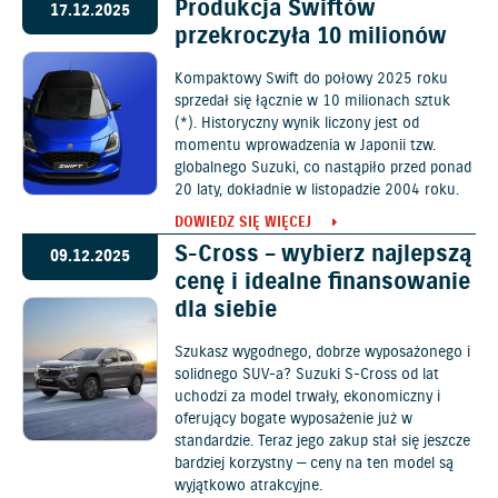
Produkcja Swiftów
17.12.2025
przekroczyła 10 milionów
Kompaktowy Swift do połowy 2025 roku
sprzedał się łącznie w 10 milionach sztuk
(*). Historyczny wynik liczony jest od
momentu wprowadzenia w Japonii tzw.
globalnego Suzuki, co nastąpiło przed ponad
20 laty, dokładnie w listopadzie 2004 roku.
DOWIEDZ SIĘ WIĘCEJ
S-Cross – wybierz najlepszą
09.12.2025
cenę i idealne finansowanie
dla siebie
Szukasz wygodnego, dobrze wyposażonego i
solidnego SUV-a? Suzuki S-Cross od lat
uchodzi za model trwały, ekonomiczny i
oferujący bogate wyposażenie już w
standardzie. Teraz jego zakup stał się jeszcze
bardziej korzystny — ceny na ten model są
wyjątkowo atrakcyjne.