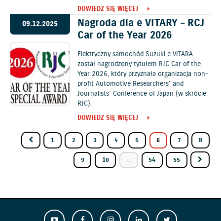
DOWIEDZ SIĘ WIĘCEJ
Nagroda dla e VITARY – RCJ
09.12.2025
Car of the Year 2026
Elektryczny samochód Suzuki e VITARA
został nagrodzony tytułem RJC Car of the
Year 2026, który przyznała organizacja non-
profit Automotive Researchers' and
Journalists’ Conference of Japan (w skrócie
RJC).
DOWIEDZ SIĘ WIĘCEJ
1
2
3
4
5
6
7
8
9
10
...
54
55