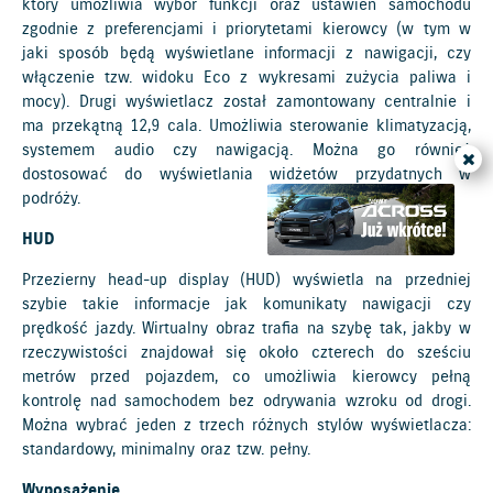
który umożliwia wybór funkcji oraz ustawień samochodu
zgodnie z preferencjami i priorytetami kierowcy (w tym w
jaki sposób będą wyświetlane informacji z nawigacji, czy
włączenie tzw. widoku Eco z wykresami zużycia paliwa i
mocy). Drugi wyświetlacz został zamontowany centralnie i
ma przekątną 12,9 cala. Umożliwia sterowanie klimatyzacją,
systemem audio czy nawigacją. Można go również
dostosować do wyświetlania widżetów przydatnych w
podróży.
HUD
Przezierny head-up display (HUD) wyświetla na przedniej
szybie takie informacje jak komunikaty nawigacji czy
prędkość jazdy. Wirtualny obraz trafia na szybę tak, jakby w
rzeczywistości znajdował się około czterech do sześciu
metrów przed pojazdem, co umożliwia kierowcy pełną
kontrolę nad samochodem bez odrywania wzroku od drogi.
Można wybrać jeden z trzech różnych stylów wyświetlacza:
standardowy, minimalny oraz tzw. pełny.
Wyposażenie