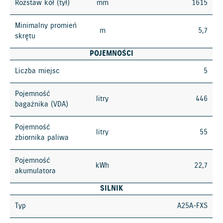
Rozstaw kół (tył)
mm
1615
Minimalny promień
m
5,7
skrętu
POJEMNOŚCI
Liczba miejsc
5
Pojemność
litry
446
bagażnika (VDA)
Pojemność
litry
55
zbiornika paliwa
Pojemność
kWh
22,7
akumulatora
SILNIK
Typ
A25A-FXS