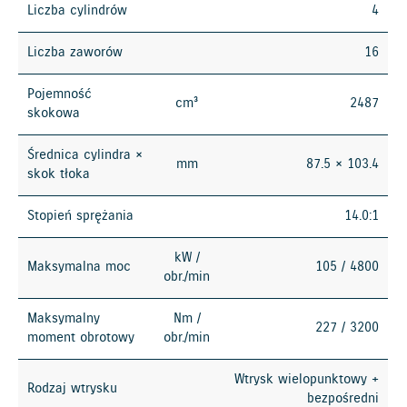
Liczba cylindrów
4
Liczba zaworów
16
Pojemność
cm³
2487
skokowa
Średnica cylindra ×
mm
87.5 × 103.4
skok tłoka
Stopień sprężania
14.0:1
kW /
Maksymalna moc
105 / 4800
obr./min
Maksymalny
Nm /
227 / 3200
moment obrotowy
obr./min
Wtrysk wielopunktowy +
Rodzaj wtrysku
bezpośredni