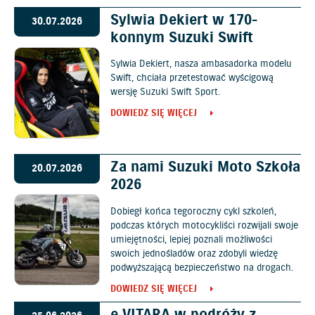
Sylwia Dekiert w 170-
30.07.2026
konnym Suzuki Swift
Sylwia Dekiert, nasza ambasadorka modelu
Swift, chciała przetestować wyścigową
wersję Suzuki Swift Sport.
DOWIEDZ SIĘ WIĘCEJ
Za nami Suzuki Moto Szkoła
20.07.2026
2026
Dobiegł końca tegoroczny cykl szkoleń,
podczas których motocykliści rozwijali swoje
umiejętności, lepiej poznali możliwości
swoich jednośladów oraz zdobyli wiedzę
podwyższającą bezpieczeństwo na drogach.
DOWIEDZ SIĘ WIĘCEJ
e VITARA w podróży z