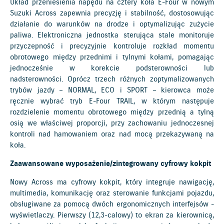
Układ przeniesienia napędu na cztery koła E-Four w nowym
Suzuki Across zapewnia precyzję i stabilność, dostosowując
działanie do warunków na drodze i optymalizując zużycie
paliwa. Elektroniczna jednostka sterująca stale monitoruje
przyczepność i precyzyjnie kontroluje rozkład momentu
obrotowego między przednimi i tylnymi kołami, pomagając
jednocześnie w korekcie podsterowności lub
nadsterowności. Oprócz trzech różnych zoptymalizowanych
trybów jazdy – NORMAL, ECO i SPORT – kierowca może
ręcznie wybrać tryb E-Four TRAIL, w którym następuje
rozdzielenie momentu obrotowego między przednią a tylną
osią we właściwej proporcji, przy zachowaniu jednoczesnej
kontroli nad hamowaniem oraz nad mocą przekazywaną na
koła.
Zaawansowane wyposażenie/zintegrowany cyfrowy kokpit
Nowy Across ma cyfrowy kokpit, który integruje nawigację,
multimedia, komunikację oraz sterowanie funkcjami pojazdu,
obsługiwane za pomocą dwóch ergonomicznych interfejsów -
wyświetlaczy. Pierwszy (12,3-calowy) to ekran za kierownicą,