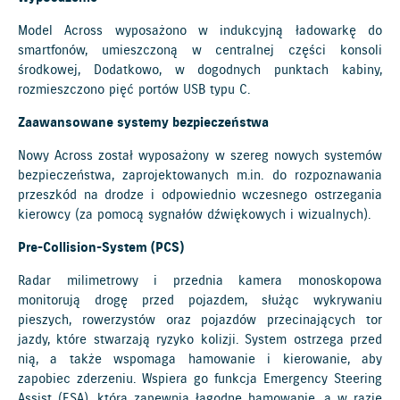
Model Across wyposażono w indukcyjną ładowarkę do
smartfonów, umieszczoną w centralnej części konsoli
środkowej, Dodatkowo, w dogodnych punktach kabiny,
rozmieszczono pięć portów USB typu C.
Zaawansowane systemy bezpieczeństwa
Nowy Across został wyposażony w szereg nowych systemów
bezpieczeństwa, zaprojektowanych m.in. do rozpoznawania
przeszkód na drodze i odpowiednio wczesnego ostrzegania
kierowcy (za pomocą sygnałów dźwiękowych i wizualnych).
Pre-Collision-System (PCS)
Radar milimetrowy i przednia kamera monoskopowa
monitorują drogę przed pojazdem, służąc wykrywaniu
pieszych, rowerzystów oraz pojazdów przecinających tor
jazdy, które stwarzają ryzyko kolizji. System ostrzega przed
nią, a także wspomaga hamowanie i kierowanie, aby
zapobiec zderzeniu. Wspiera go funkcja Emergency Steering
Assist (ESA), która zapewnia łagodne hamowanie, a w razie