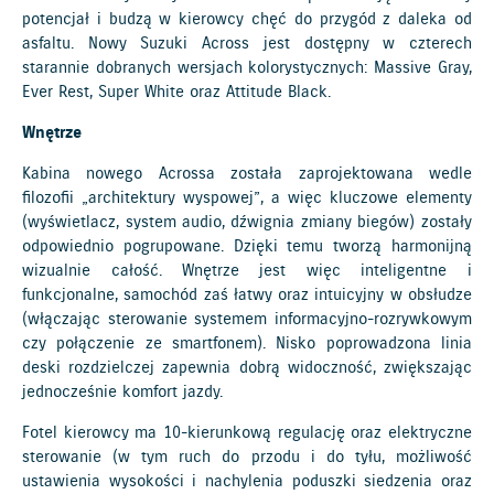
potencjał i budzą w kierowcy chęć do przygód z daleka od
asfaltu. Nowy Suzuki Across jest dostępny w czterech
starannie dobranych wersjach kolorystycznych: Massive Gray,
Ever Rest, Super White oraz Attitude Black.
Wnętrze
Kabina nowego Acrossa została zaprojektowana wedle
filozofii „architektury wyspowej”, a więc kluczowe elementy
(wyświetlacz, system audio, dźwignia zmiany biegów) zostały
odpowiednio pogrupowane. Dzięki temu tworzą harmonijną
wizualnie całość. Wnętrze jest więc inteligentne i
funkcjonalne, samochód zaś łatwy oraz intuicyjny w obsłudze
(włączając sterowanie systemem informacyjno-rozrywkowym
czy połączenie ze smartfonem). Nisko poprowadzona linia
deski rozdzielczej zapewnia dobrą widoczność, zwiększając
jednocześnie komfort jazdy.
Fotel kierowcy ma 10-kierunkową regulację oraz elektryczne
sterowanie (w tym ruch do przodu i do tyłu, możliwość
ustawienia wysokości i nachylenia poduszki siedzenia oraz