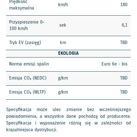
Prędkość
km/h
180
maksymalna
Przyspieszenie 0–
sek
6,1
100 km/h
Tryb EV (zasięg)
km
TBD
EKOLOGIA
Norma emisji spalin
Euro 6e - bis
Emisja CO₂ (NEDC)
g/km
TBD
Emisja CO₂ (WLTP)
g/km
TBD
Specyfikacja może ulec zmianie bez wcześniejszego
powiadomienia, a wszystkie dane pochodzą od producenta.
Specyfikacja i wyposażenie różnią się w zależności od
kraju/miejsca dystrybucji.