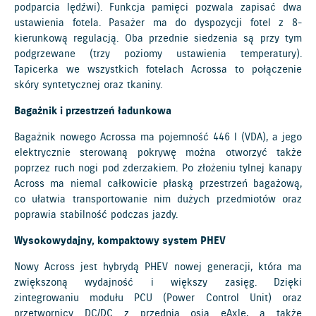
podparcia lędźwi). Funkcja pamięci pozwala zapisać dwa
ustawienia fotela. Pasażer ma do dyspozycji fotel z 8-
kierunkową regulacją. Oba przednie siedzenia są przy tym
podgrzewane (trzy poziomy ustawienia temperatury).
Tapicerka we wszystkich fotelach Acrossa to połączenie
skóry syntetycznej oraz tkaniny.
Bagażnik i przestrzeń ładunkowa
Bagażnik nowego Acrossa ma pojemność 446 l (VDA), a jego
elektrycznie sterowaną pokrywę można otworzyć także
poprzez ruch nogi pod zderzakiem. Po złożeniu tylnej kanapy
Across ma niemal całkowicie płaską przestrzeń bagażową,
co ułatwia transportowanie nim dużych przedmiotów oraz
poprawia stabilność podczas jazdy.
Wysokowydajny, kompaktowy system PHEV
Nowy Across jest hybrydą PHEV nowej generacji, która ma
zwiększoną wydajność i większy zasięg. Dzięki
zintegrowaniu modułu PCU (Power Control Unit) oraz
przetwornicy DC/DC z przednią osią eAxle, a także