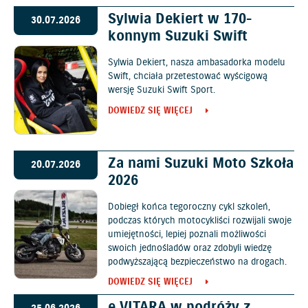
Sylwia Dekiert w 170-
30.07.2026
konnym Suzuki Swift
Sylwia Dekiert, nasza ambasadorka modelu
Swift, chciała przetestować wyścigową
wersję Suzuki Swift Sport.
DOWIEDZ SIĘ WIĘCEJ
Za nami Suzuki Moto Szkoła
20.07.2026
2026
Dobiegł końca tegoroczny cykl szkoleń,
podczas których motocykliści rozwijali swoje
umiejętności, lepiej poznali możliwości
swoich jednośladów oraz zdobyli wiedzę
podwyższającą bezpieczeństwo na drogach.
DOWIEDZ SIĘ WIĘCEJ
e VITARA w podróży z