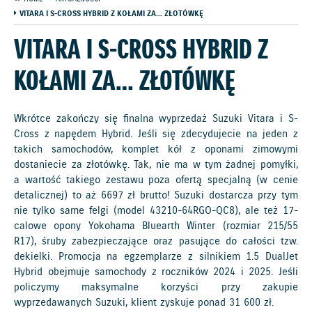
VITARA I S-CROSS HYBRID Z KOŁAMI ZA… ZŁOTÓWKĘ
VITARA I S-CROSS HYBRID Z
KOŁAMI ZA… ZŁOTÓWKĘ
Wkrótce zakończy się finalna wyprzedaż Suzuki Vitara i S-
Cross z napędem Hybrid. Jeśli się zdecydujecie na jeden z
takich samochodów, komplet kół z oponami zimowymi
dostaniecie za złotówkę. Tak, nie ma w tym żadnej pomyłki,
a wartość takiego zestawu poza ofertą specjalną (w cenie
detalicznej) to aż 6697 zł brutto! Suzuki dostarcza przy tym
nie tylko same felgi (model 43210-64RGO-QC8), ale też 17-
calowe opony Yokohama Bluearth Winter (rozmiar 215/55
R17), śruby zabezpieczające oraz pasujące do całości tzw.
dekielki. Promocja na egzemplarze z silnikiem 1.5 DualJet
Hybrid obejmuje samochody z roczników 2024 i 2025. Jeśli
policzymy maksymalne korzyści przy zakupie
wyprzedawanych Suzuki, klient zyskuje ponad 31 600 zł.